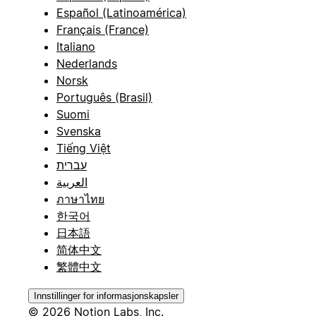
Español (Latinoamérica)
Français (France)
Italiano
Nederlands
Norsk
Português (Brasil)
Suomi
Svenska
Tiếng Việt
עברית
العربية
ภาษาไทย
한국어
日本語
简体中文
繁體中文
Innstillinger for informasjonskapsler
© 2026 Notion Labs, Inc.