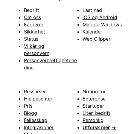
Bedrift
Last ned
Om oss
iOS og Android
Karrierer
Mac og Windows
Sikkerhet
Kalender
Status
Web Clipper
Vilkår og
personvern
Personvernrettighetene
dine
Ressurser
Notion for
Hjelpesenter
Enterprise
Pris
Startuper
Blogg
Liten bedrift
Fellesskap
Personlig
Integrasjoner
Utforsk mer
→