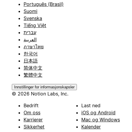
Português (Brasil)
Suomi
Svenska
Tiếng Việt
עברית
العربية
ภาษาไทย
한국어
日本語
简体中文
繁體中文
Innstillinger for informasjonskapsler
© 2026 Notion Labs, Inc.
Bedrift
Last ned
Om oss
iOS og Android
Karrierer
Mac og Windows
Sikkerhet
Kalender