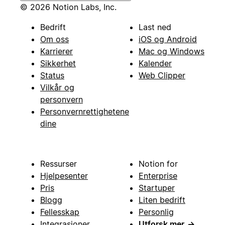
© 2026 Notion Labs, Inc.
Bedrift
Last ned
Om oss
iOS og Android
Karrierer
Mac og Windows
Sikkerhet
Kalender
Status
Web Clipper
Vilkår og
personvern
Personvernrettighetene
dine
Ressurser
Notion for
Hjelpesenter
Enterprise
Pris
Startuper
Blogg
Liten bedrift
Fellesskap
Personlig
Integrasjoner
Utforsk mer
→