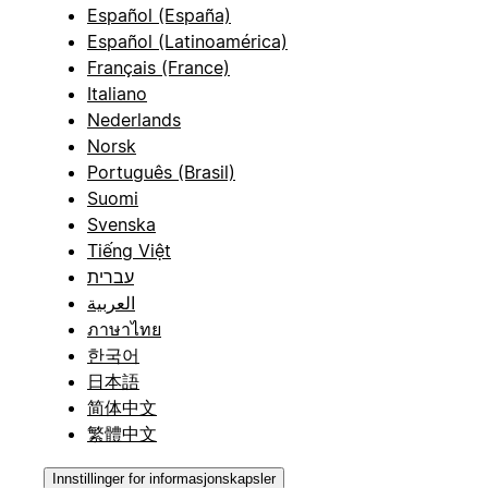
Español (España)
Español (Latinoamérica)
Français (France)
Italiano
Nederlands
Norsk
Português (Brasil)
Suomi
Svenska
Tiếng Việt
עברית
العربية
ภาษาไทย
한국어
日本語
简体中文
繁體中文
Innstillinger for informasjonskapsler