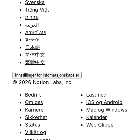
Svenska
Tiếng Việt
עברית
العربية
ภาษาไทย
한국어
日本語
简体中文
繁體中文
Innstillinger for informasjonskapsler
© 2026 Notion Labs, Inc.
Bedrift
Last ned
Om oss
iOS og Android
Karrierer
Mac og Windows
Sikkerhet
Kalender
Status
Web Clipper
Vilkår og
personvern