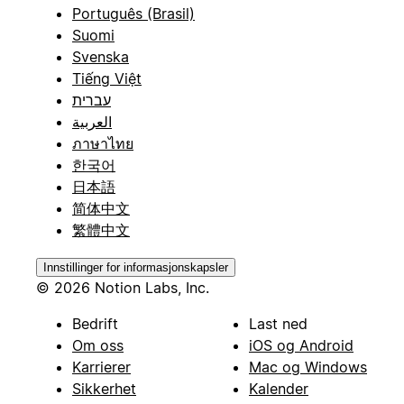
Português (Brasil)
Suomi
Svenska
Tiếng Việt
עברית
العربية
ภาษาไทย
한국어
日本語
简体中文
繁體中文
Innstillinger for informasjonskapsler
© 2026 Notion Labs, Inc.
Bedrift
Last ned
Om oss
iOS og Android
Karrierer
Mac og Windows
Sikkerhet
Kalender