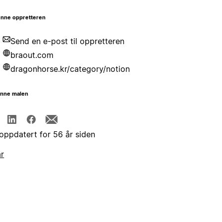
nne oppretteren
Send en e-post til oppretteren
braout.com
dragonhorse.kr/category/notion
enne malen
 oppdatert for 56 år siden
år