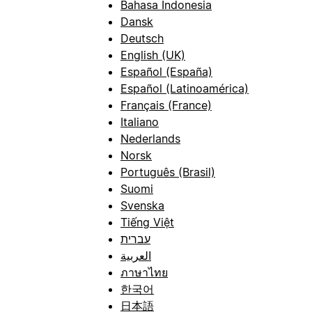
Bahasa Indonesia
Dansk
Deutsch
English (UK)
Español (España)
Español (Latinoamérica)
Français (France)
Italiano
Nederlands
Norsk
Português (Brasil)
Suomi
Svenska
Tiếng Việt
עברית
العربية
ภาษาไทย
한국어
日本語