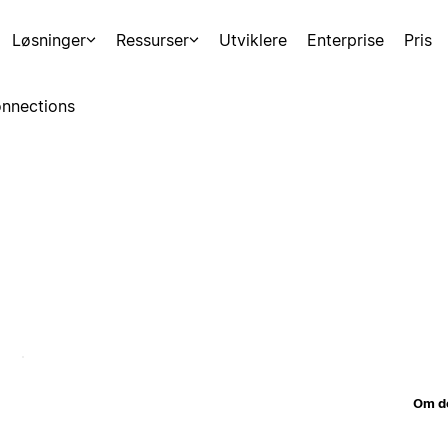
Løsninger
Ressurser
Utviklere
Enterprise
Pris
nnections
Om d