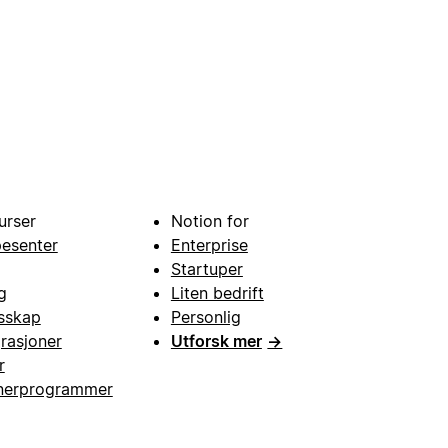
urser
Notion for
pesenter
Enterprise
Startuper
g
Liten bedrift
esskap
Personlig
grasjoner
Utforsk mer
→
r
nerprogrammer