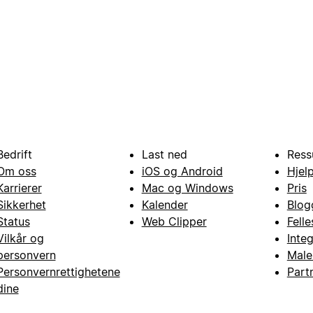
Bedrift
Last ned
Ress
Om oss
iOS og Android
Hjel
Karrierer
Mac og Windows
Pris
Sikkerhet
Kalender
Blog
Status
Web Clipper
Fell
Vilkår og
Inte
personvern
Male
Personvernrettighetene
Part
dine