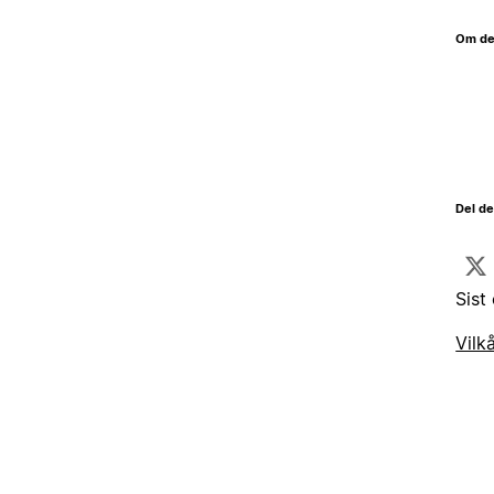
Om de
Del d
Sist
Vilk