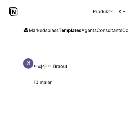
Produkt
KI
Markedsplass
Templates
Agents
Consultants
Co
브라우트 Braout
10 maler