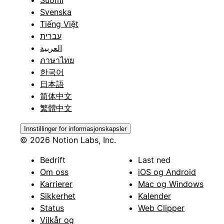
Suomi
Svenska
Tiếng Việt
עברית
العربية
ภาษาไทย
한국어
日本語
简体中文
繁體中文
Innstillinger for informasjonskapsler
© 2026 Notion Labs, Inc.
Bedrift
Last ned
Om oss
iOS og Android
Karrierer
Mac og Windows
Sikkerhet
Kalender
Status
Web Clipper
Vilkår og