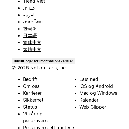
Tiếng Việt
עברית
العربية
ภาษาไทย
한국어
日本語
简体中文
繁體中文
Innstillinger for informasjonskapsler
© 2026 Notion Labs, Inc.
Bedrift
Last ned
Om oss
iOS og Android
Karrierer
Mac og Windows
Sikkerhet
Kalender
Status
Web Clipper
Vilkår og
personvern
Personvernrettighetene