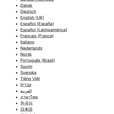
Dansk
Deutsch
English (UK)
Español (España)
Español (Latinoamérica)
Français (France)
Italiano
Nederlands
Norsk
Português (Brasil)
Suomi
Svenska
Tiếng Việt
עברית
العربية
ภาษาไทย
한국어
日本語