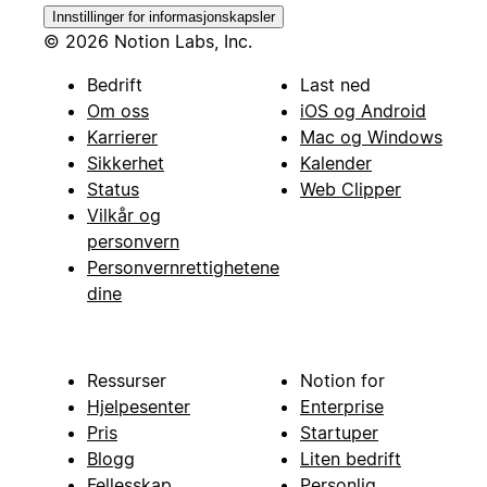
Innstillinger for informasjonskapsler
© 2026 Notion Labs, Inc.
Bedrift
Last ned
Om oss
iOS og Android
Karrierer
Mac og Windows
Sikkerhet
Kalender
Status
Web Clipper
Vilkår og
personvern
Personvernrettighetene
dine
Ressurser
Notion for
Hjelpesenter
Enterprise
Pris
Startuper
Blogg
Liten bedrift
Fellesskap
Personlig