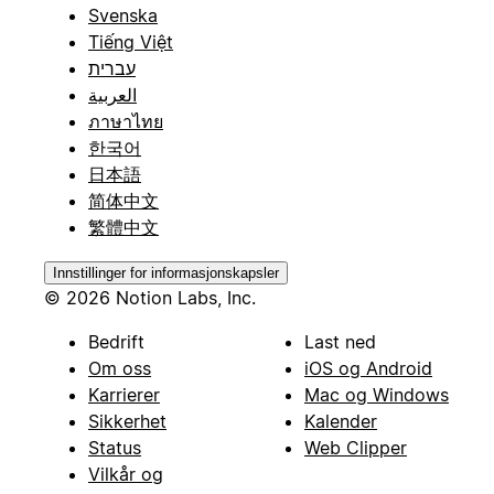
Svenska
Tiếng Việt
עברית
العربية
ภาษาไทย
한국어
日本語
简体中文
繁體中文
Innstillinger for informasjonskapsler
© 2026 Notion Labs, Inc.
Bedrift
Last ned
Om oss
iOS og Android
Karrierer
Mac og Windows
Sikkerhet
Kalender
Status
Web Clipper
Vilkår og