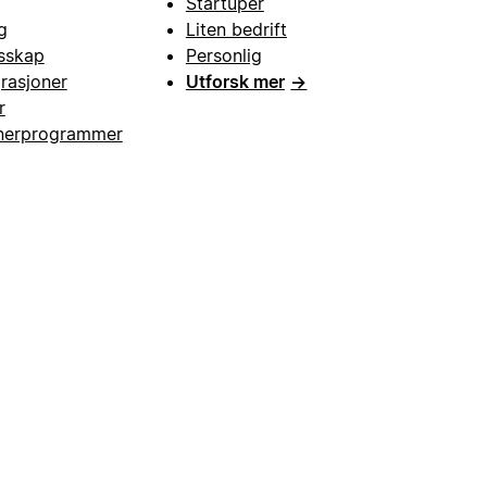
Startuper
g
Liten bedrift
esskap
Personlig
grasjoner
Utforsk mer
→
r
nerprogrammer