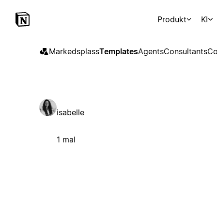
Produkt
KI
Markedsplass
Templates
Agents
Consultants
Co
isabelle
1 mal