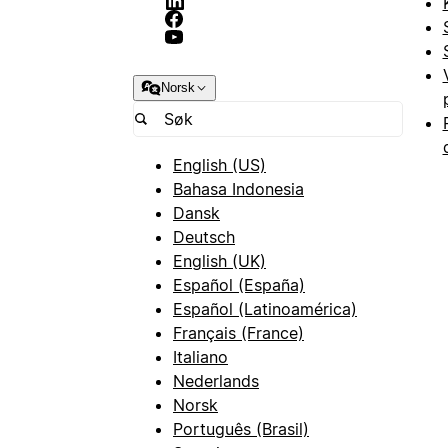
Norsk
English (US)
Bahasa Indonesia
Dansk
Deutsch
English (UK)
Español (España)
Español (Latinoamérica)
Français (France)
Italiano
Nederlands
Norsk
Português (Brasil)