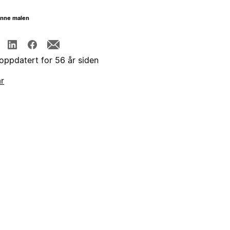
enne malen
 oppdatert for 56 år siden
år