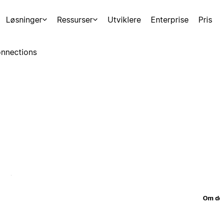
Løsninger
Ressurser
Utviklere
Enterprise
Pris
nnections
Om d