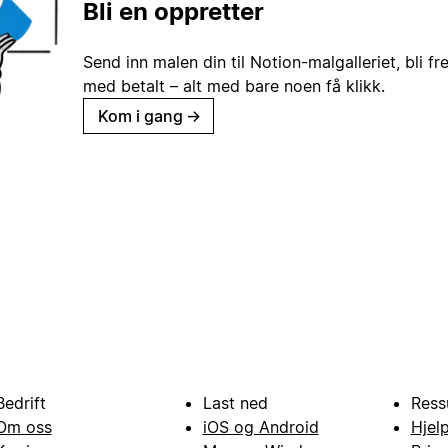
Bli en oppretter
Send inn malen din til Notion-malgalleriet, bli fr
med betalt – alt med bare noen få klikk.
Kom i gang
→
Bedrift
Last ned
Ress
Om oss
iOS og Android
Hjel