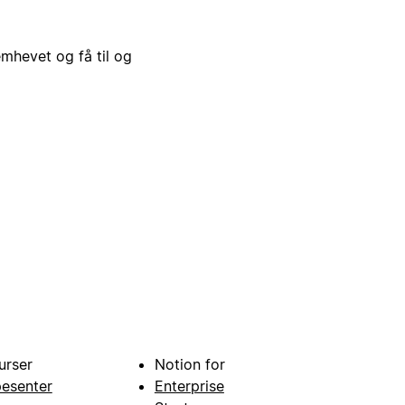
emhevet og få til og
urser
Notion for
pesenter
Enterprise