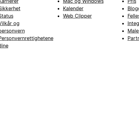
Karrierer
Mac og Windows
Pris
Sikkerhet
Kalender
Blog
Status
Web Clipper
Fell
Vilkår og
Inte
personvern
Male
Personvernrettighetene
Part
dine