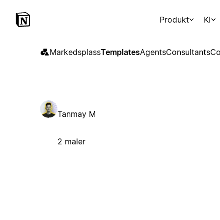
Produkt
KI
Markedsplass
Templates
Agents
Consultants
Co
Tanmay M
2 maler