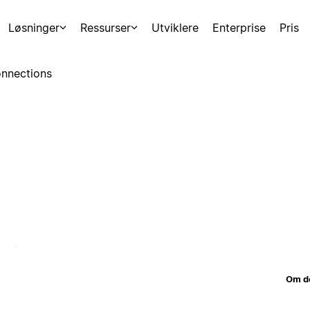
Løsninger
Ressurser
Utviklere
Enterprise
Pris
nnections
Om d