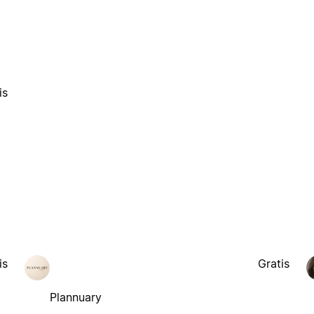
is
is
Gratis
Plannuary