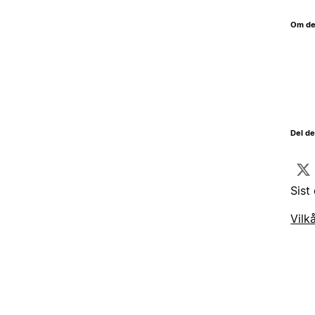
Om de
Del d
Sist
Vilk