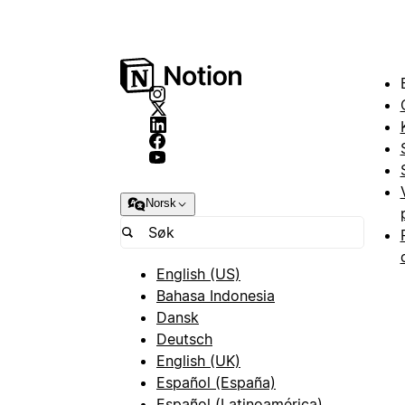
Norsk
English (US)
Bahasa Indonesia
Dansk
Deutsch
English (UK)
Español (España)
Español (Latinoamérica)