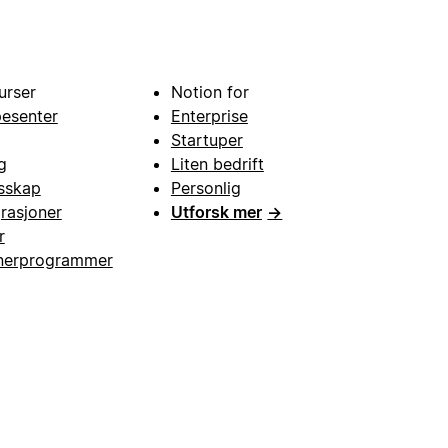
urser
Notion for
pesenter
Enterprise
Startuper
g
Liten bedrift
esskap
Personlig
grasjoner
Utforsk mer
→
r
nerprogrammer