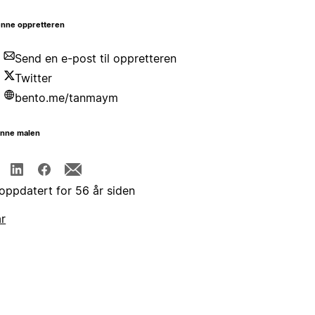
nne oppretteren
Send en e-post til oppretteren
Twitter
bento.me/tanmaym
enne malen
 oppdatert for 56 år siden
år