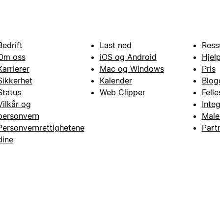
Bedrift
Last ned
Ress
Om oss
iOS og Android
Hjel
Karrierer
Mac og Windows
Pris
Sikkerhet
Kalender
Blog
Status
Web Clipper
Fell
Vilkår og
Inte
personvern
Male
Personvernrettighetene
Part
dine