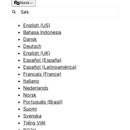
Norsk
English (US)
Bahasa Indonesia
Dansk
Deutsch
English (UK)
Español (España)
Español (Latinoamérica)
Français (France)
Italiano
Nederlands
Norsk
Português (Brasil)
Suomi
Svenska
Tiếng Việt
עברית