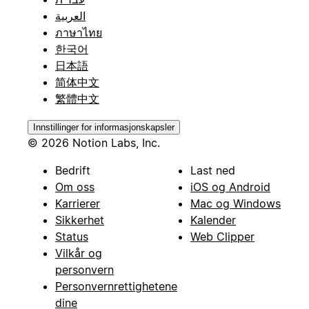
العربية
ภาษาไทย
한국어
日本語
简体中文
繁體中文
Innstillinger for informasjonskapsler
© 2026 Notion Labs, Inc.
Bedrift
Last ned
Om oss
iOS og Android
Karrierer
Mac og Windows
Sikkerhet
Kalender
Status
Web Clipper
Vilkår og
personvern
Personvernrettighetene
dine