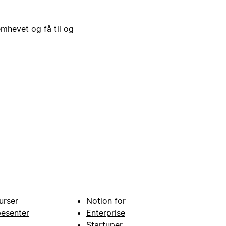
emhevet og få til og
urser
Notion for
pesenter
Enterprise
Startuper