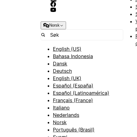
Norsk
English (US)
Bahasa Indonesia
Dansk
Deutsch
English (UK)
Español (España)
Español (Latinoamérica)
Français (France)
Italiano
Nederlands
Norsk
Português (Brasil)