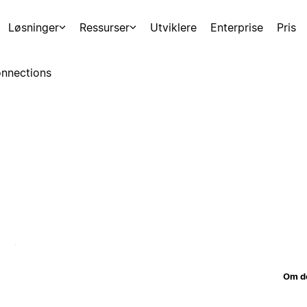
Løsninger
Ressurser
Utviklere
Enterprise
Pris
nnections
Om d