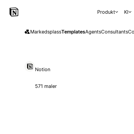
Produkt
KI
Markedsplass
Templates
Agents
Consultants
Co
Notion
571 maler