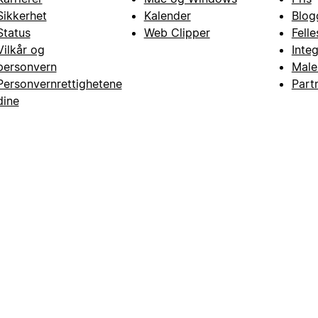
Sikkerhet
Kalender
Blog
Status
Web Clipper
Fell
Vilkår og
Inte
personvern
Male
Personvernrettighetene
Part
dine