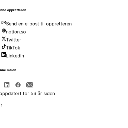
nne oppretteren
Send en e-post til oppretteren
notion.so
Twitter
TikTok
LinkedIn
enne malen
 oppdatert for 56 år siden
år