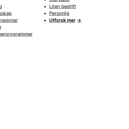
g
Liten bedrift
esskap
Personlig
grasjoner
Utforsk mer
→
r
nerprogrammer