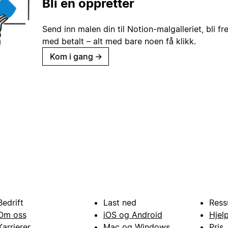
Bli en oppretter
Send inn malen din til Notion-malgalleriet, bli fr
med betalt – alt med bare noen få klikk.
Kom i gang
→
Bedrift
Last ned
Ress
Om oss
iOS og Android
Hjel
Karrierer
Mac og Windows
Pris