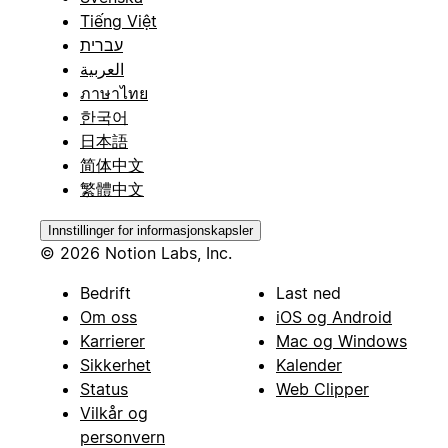
Tiếng Việt
עברית
العربية
ภาษาไทย
한국어
日本語
简体中文
繁體中文
Innstillinger for informasjonskapsler
© 2026 Notion Labs, Inc.
Bedrift
Last ned
Om oss
iOS og Android
Karrierer
Mac og Windows
Sikkerhet
Kalender
Status
Web Clipper
Vilkår og
personvern