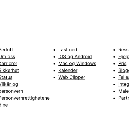
Bedrift
Last ned
Ress
Om oss
iOS og Android
Hjel
Karrierer
Mac og Windows
Pris
Sikkerhet
Kalender
Blog
Status
Web Clipper
Fell
Vilkår og
Inte
personvern
Male
Personvernrettighetene
Part
dine