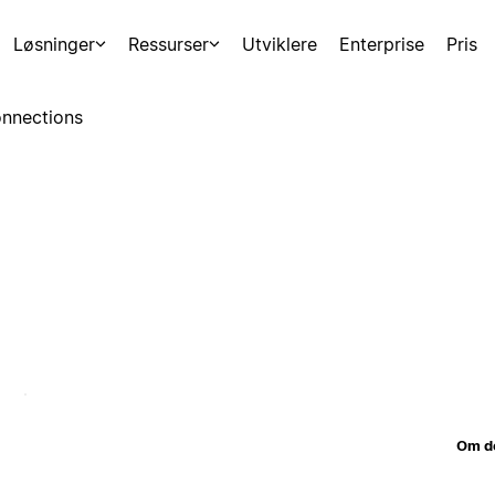
Løsninger
Ressurser
Utviklere
Enterprise
Pris
nnections
Om d