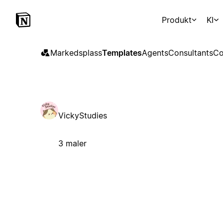
Produkt
KI
Markedsplass
Templates
Agents
Consultants
Co
VickyStudies
3 maler