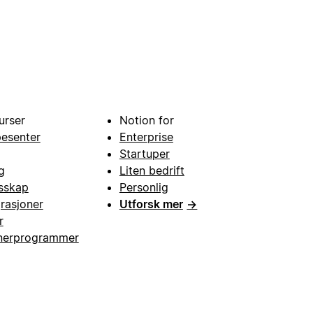
urser
Notion for
pesenter
Enterprise
Startuper
g
Liten bedrift
esskap
Personlig
grasjoner
Utforsk mer
→
r
nerprogrammer