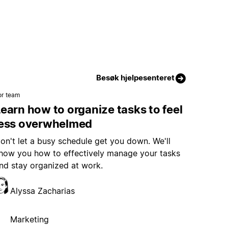
Besøk hjelpesenteret
or team
earn how to organize tasks to feel
less overwhelmed
on't let a busy schedule get you down. We'll
how you how to effectively manage your tasks
nd stay organized at work.
Alyssa Zacharias
Marketing