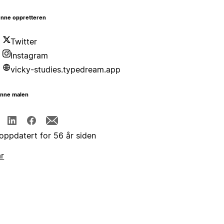
nne oppretteren
Twitter
Instagram
vicky-studies.typedream.app
enne malen
 oppdatert for 56 år siden
år