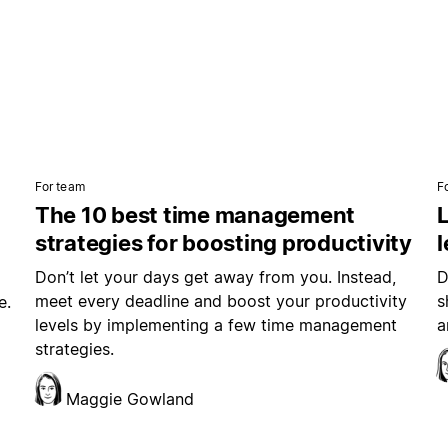
For team
F
The 10 best time management
L
strategies for boosting productivity
Don’t let your days get away from you. Instead,
D
meet every deadline and boost your productivity
s
e.
levels by implementing a few time management
a
strategies.
Maggie Gowland