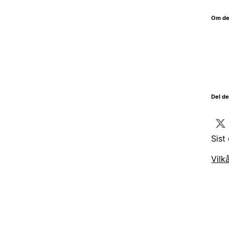
Om de
Del d
Sist
Vilk