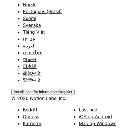
Norsk
Português (Brasil)
Suomi
Svenska
Tiếng Việt
עברית
العربية
ภาษาไทย
한국어
日本語
简体中文
繁體中文
Innstillinger for informasjonskapsler
© 2026 Notion Labs, Inc.
Bedrift
Last ned
Om oss
iOS og Android
Karrierer
Mac og Windows