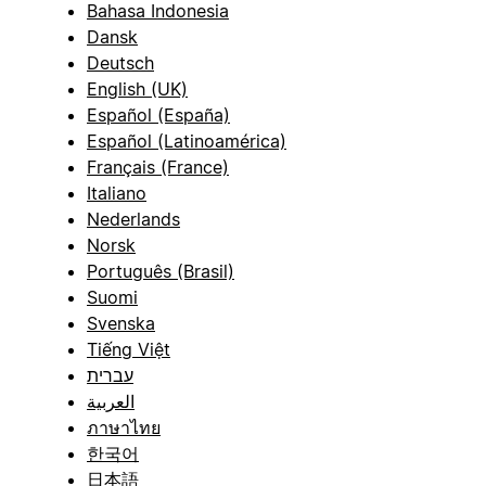
Bahasa Indonesia
Dansk
Deutsch
English (UK)
Español (España)
Español (Latinoamérica)
Français (France)
Italiano
Nederlands
Norsk
Português (Brasil)
Suomi
Svenska
Tiếng Việt
עברית
العربية
ภาษาไทย
한국어
日本語