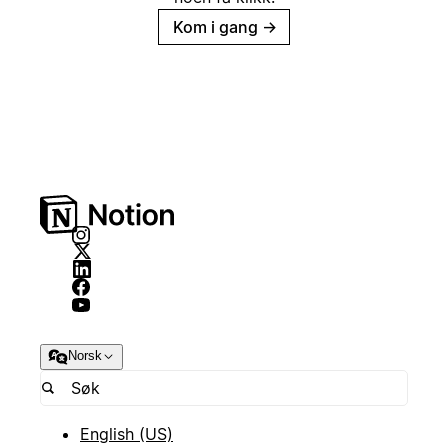
Kom i gang
→
Norsk
English (US)