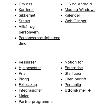
Om oss
iOS og Android
Karrierer
Mac og Windows
Sikkerhet
Kalender
Status
Web Clipper
Vilkår og
personvern
Personvernrettighetene
dine
Ressurser
Notion for
Hjelpesenter
Enterprise
Pris
Startuper
Blogg
Liten bedrift
Fellesskap
Personlig
Integrasjoner
Utforsk mer
→
Maler
Partnerprogrammer