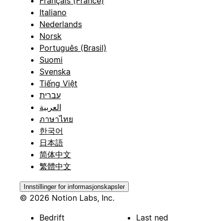
Français (France)
Italiano
Nederlands
Norsk
Português (Brasil)
Suomi
Svenska
Tiếng Việt
עברית
العربية
ภาษาไทย
한국어
日本語
简体中文
繁體中文
Innstillinger for informasjonskapsler
© 2026 Notion Labs, Inc.
Bedrift
Last ned