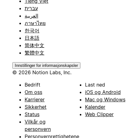
Tiếng Việt
עברית
العربية
ภาษาไทย
한국어
日本語
简体中文
繁體中文
Innstillinger for informasjonskapsler
© 2026 Notion Labs, Inc.
Bedrift
Last ned
Om oss
iOS og Android
Karrierer
Mac og Windows
Sikkerhet
Kalender
Status
Web Clipper
Vilkår og
personvern
Personvernrettighetene