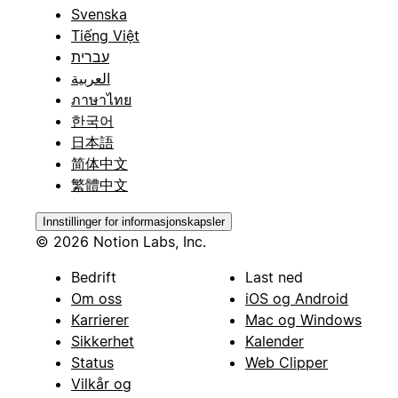
Svenska
Tiếng Việt
עברית
العربية
ภาษาไทย
한국어
日本語
简体中文
繁體中文
Innstillinger for informasjonskapsler
© 2026 Notion Labs, Inc.
Bedrift
Last ned
Om oss
iOS og Android
Karrierer
Mac og Windows
Sikkerhet
Kalender
Status
Web Clipper
Vilkår og