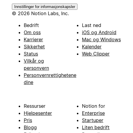
Innstillinger for informasjonskapsler
© 2026 Notion Labs, Inc.
Bedrift
Last ned
Om oss
iOS og Android
Karrierer
Mac og Windows
Sikkerhet
Kalender
Status
Web Clipper
Vilkår og
personvern
Personvernrettighetene
dine
Ressurser
Notion for
Hjelpesenter
Enterprise
Pris
Startuper
Blogg
Liten bedrift