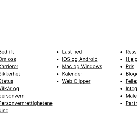
Bedrift
Last ned
Ress
Om oss
iOS og Android
Hjel
Karrierer
Mac og Windows
Pris
Sikkerhet
Kalender
Blog
Status
Web Clipper
Fell
Vilkår og
Inte
personvern
Male
Personvernrettighetene
Part
dine