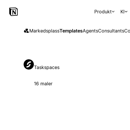
Produkt
KI
Markedsplass
Templates
Agents
Consultants
Co
Taskspaces
16 maler