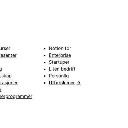
urser
Notion for
pesenter
Enterprise
Startuper
g
Liten bedrift
esskap
Personlig
grasjoner
Utforsk mer
→
r
nerprogrammer