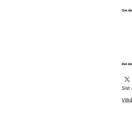
Om de
Del d
Sist
Vilk