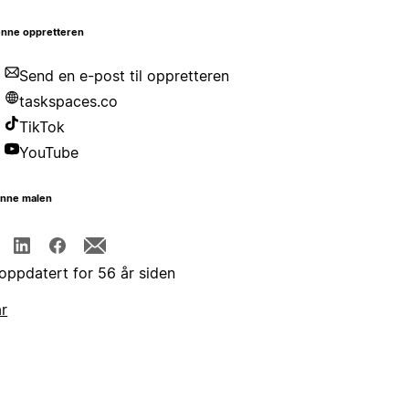
nne oppretteren
Send en e-post til oppretteren
taskspaces.co
TikTok
YouTube
enne malen
 oppdatert for 56 år siden
år