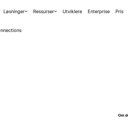
Løsninger
Ressurser
Utviklere
Enterprise
Pris
nnections
Om d