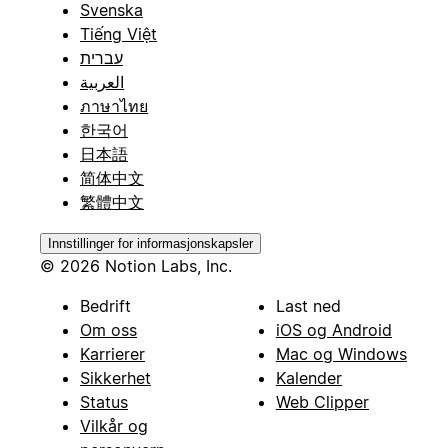
Svenska
Tiếng Việt
עברית
العربية
ภาษาไทย
한국어
日本語
简体中文
繁體中文
Innstillinger for informasjonskapsler
© 2026 Notion Labs, Inc.
Bedrift
Last ned
Om oss
iOS og Android
Karrierer
Mac og Windows
Sikkerhet
Kalender
Status
Web Clipper
Vilkår og