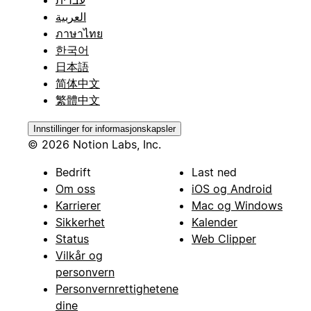
العربية
ภาษาไทย
한국어
日本語
简体中文
繁體中文
Innstillinger for informasjonskapsler
© 2026 Notion Labs, Inc.
Bedrift
Last ned
Om oss
iOS og Android
Karrierer
Mac og Windows
Sikkerhet
Kalender
Status
Web Clipper
Vilkår og
personvern
Personvernrettighetene
dine