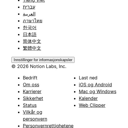
עברית
العربية
ภาษาไทย
한국어
日本語
简体中文
繁體中文
Innstillinger for informasjonskapsler
© 2026 Notion Labs, Inc.
Bedrift
Last ned
Om oss
iOS og Android
Karrierer
Mac og Windows
Sikkerhet
Kalender
Status
Web Clipper
Vilkår og
personvern
Personvernrettighetene