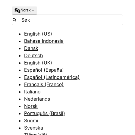
Norsk
English (US)
Bahasa Indonesia
Dansk
Deutsch
English (UK)
Español (España)
Español (Latinoamérica)
Français (France)
Italiano
Nederlands
Norsk
Português (Brasil)
Suomi
Svenska
Tiếng Việt