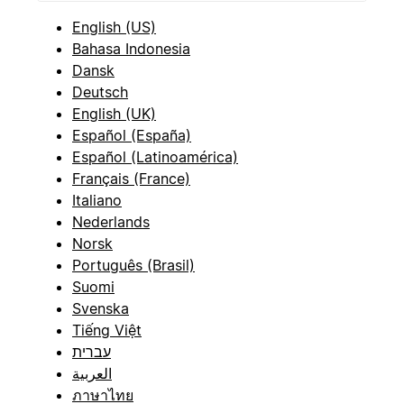
English (US)
Bahasa Indonesia
Dansk
Deutsch
English (UK)
Español (España)
Español (Latinoamérica)
Français (France)
Italiano
Nederlands
Norsk
Português (Brasil)
Suomi
Svenska
Tiếng Việt
עברית
العربية
ภาษาไทย