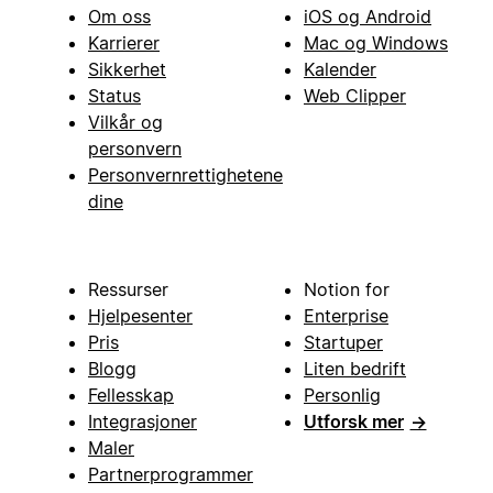
Om oss
iOS og Android
Karrierer
Mac og Windows
Sikkerhet
Kalender
Status
Web Clipper
Vilkår og
personvern
Personvernrettighetene
dine
Ressurser
Notion for
Hjelpesenter
Enterprise
Pris
Startuper
Blogg
Liten bedrift
Fellesskap
Personlig
Integrasjoner
Utforsk mer
→
Maler
Partnerprogrammer