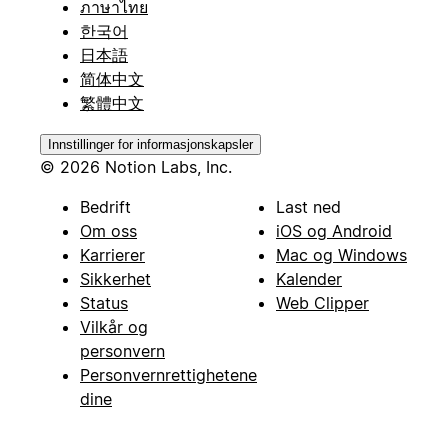
ภาษาไทย
한국어
日本語
简体中文
繁體中文
Innstillinger for informasjonskapsler
© 2026 Notion Labs, Inc.
Bedrift
Last ned
Om oss
iOS og Android
Karrierer
Mac og Windows
Sikkerhet
Kalender
Status
Web Clipper
Vilkår og
personvern
Personvernrettighetene
dine