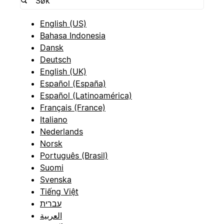
English (US)
Bahasa Indonesia
Dansk
Deutsch
English (UK)
Español (España)
Español (Latinoamérica)
Français (France)
Italiano
Nederlands
Norsk
Português (Brasil)
Suomi
Svenska
Tiếng Việt
עברית
العربية