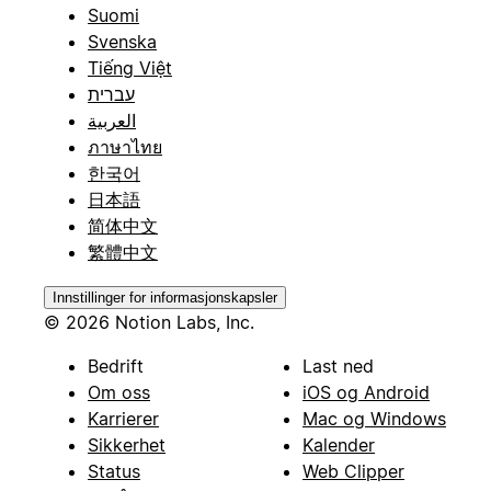
Suomi
Svenska
Tiếng Việt
עברית
العربية
ภาษาไทย
한국어
日本語
简体中文
繁體中文
Innstillinger for informasjonskapsler
© 2026 Notion Labs, Inc.
Bedrift
Last ned
Om oss
iOS og Android
Karrierer
Mac og Windows
Sikkerhet
Kalender
Status
Web Clipper