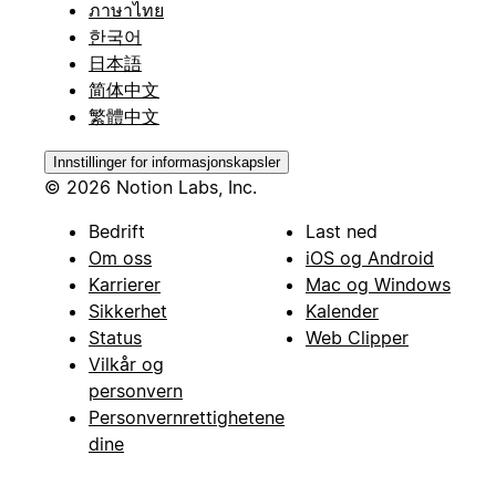
ภาษาไทย
한국어
日本語
简体中文
繁體中文
Innstillinger for informasjonskapsler
© 2026 Notion Labs, Inc.
Bedrift
Last ned
Om oss
iOS og Android
Karrierer
Mac og Windows
Sikkerhet
Kalender
Status
Web Clipper
Vilkår og
personvern
Personvernrettighetene
dine