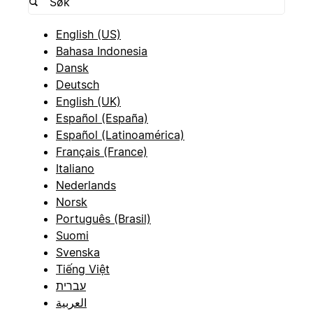
English (US)
Bahasa Indonesia
Dansk
Deutsch
English (UK)
Español (España)
Español (Latinoamérica)
Français (France)
Italiano
Nederlands
Norsk
Português (Brasil)
Suomi
Svenska
Tiếng Việt
עברית
العربية