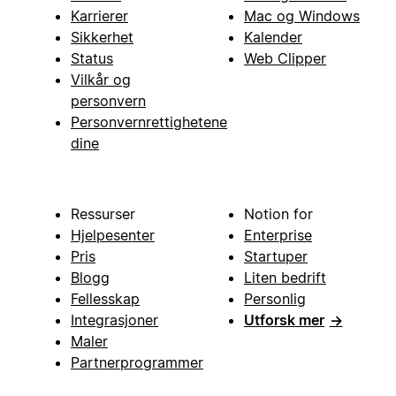
Karrierer
Mac og Windows
Sikkerhet
Kalender
Status
Web Clipper
Vilkår og
personvern
Personvernrettighetene
dine
Ressurser
Notion for
Hjelpesenter
Enterprise
Pris
Startuper
Blogg
Liten bedrift
Fellesskap
Personlig
Integrasjoner
Utforsk mer
→
Maler
Partnerprogrammer