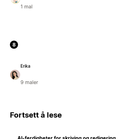
1 mal
8
Erika
9 maler
Fortsett å lese
AI-ferdigheter for skriving og redigering