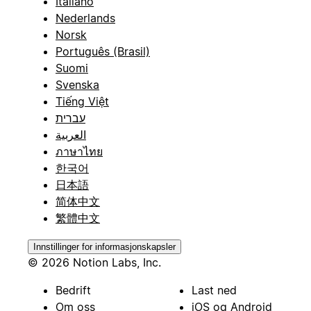
Italiano
Nederlands
Norsk
Português (Brasil)
Suomi
Svenska
Tiếng Việt
עברית
العربية
ภาษาไทย
한국어
日本語
简体中文
繁體中文
Innstillinger for informasjonskapsler
© 2026 Notion Labs, Inc.
Bedrift
Last ned
Om oss
iOS og Android