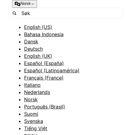
Norsk
English (US)
Bahasa Indonesia
Dansk
Deutsch
English (UK)
Español (España)
Español (Latinoamérica)
Français (France)
Italiano
Nederlands
Norsk
Português (Brasil)
Suomi
Svenska
Tiếng Việt