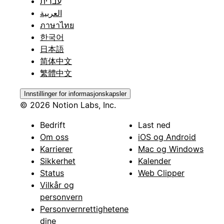
עברית
العربية
ภาษาไทย
한국어
日本語
简体中文
繁體中文
Innstillinger for informasjonskapsler
© 2026 Notion Labs, Inc.
Bedrift
Last ned
Om oss
iOS og Android
Karrierer
Mac og Windows
Sikkerhet
Kalender
Status
Web Clipper
Vilkår og
personvern
Personvernrettighetene
dine