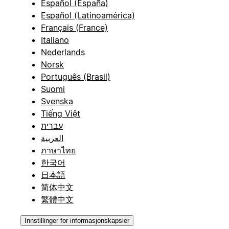
Español (España)
Español (Latinoamérica)
Français (France)
Italiano
Nederlands
Norsk
Português (Brasil)
Suomi
Svenska
Tiếng Việt
עברית
العربية
ภาษาไทย
한국어
日本語
简体中文
繁體中文
Innstillinger for informasjonskapsler