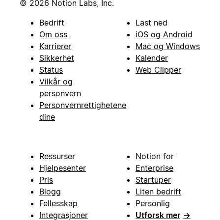
© 2026 Notion Labs, Inc.
Bedrift
Last ned
Om oss
iOS og Android
Karrierer
Mac og Windows
Sikkerhet
Kalender
Status
Web Clipper
Vilkår og
personvern
Personvernrettighetene
dine
Ressurser
Notion for
Hjelpesenter
Enterprise
Pris
Startuper
Blogg
Liten bedrift
Fellesskap
Personlig
Integrasjoner
Utforsk mer
→