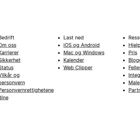
Bedrift
Last ned
Ress
Om oss
iOS og Android
Hjel
Karrierer
Mac og Windows
Pris
Sikkerhet
Kalender
Blog
Status
Web Clipper
Fell
Vilkår og
Inte
personvern
Male
Personvernrettighetene
Part
dine