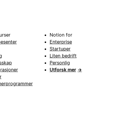
urser
Notion for
pesenter
Enterprise
Startuper
g
Liten bedrift
esskap
Personlig
grasjoner
Utforsk mer
→
r
nerprogrammer