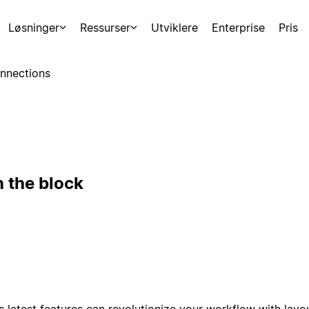
Løsninger
Ressurser
Utviklere
Enterprise
Pris
nnections
 the block
 latest features can revolutionize your workflow with layo