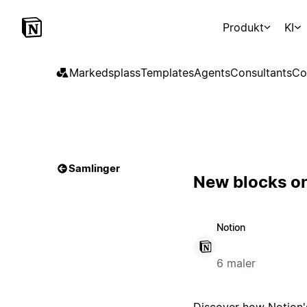
Produkt
KI
Markedsplass
Templates
Agents
Consultants
Co
Samlinger
New blocks on
Notion
6 maler
Discover how Notion's