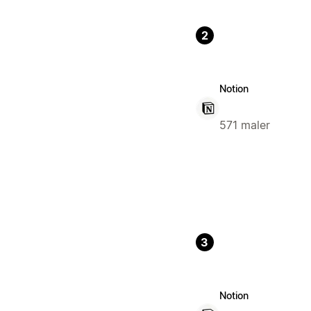
2
Notion
571 maler
3
Notion