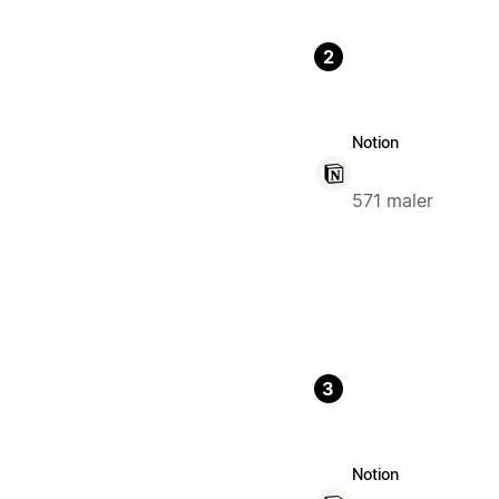
2
Notion
571 maler
3
Notion