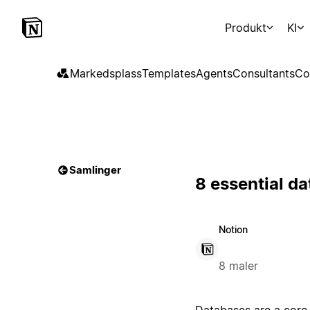
Produkt
KI
Markedsplass
Templates
Agents
Consultants
Co
Samlinger
8 essential d
Notion
8 maler
Databases are a core 