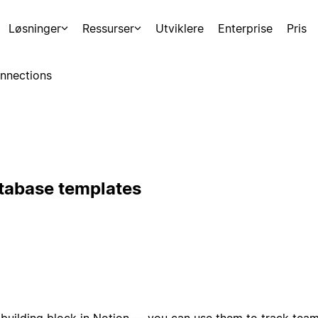
Løsninger
Ressurser
Utviklere
Enterprise
Pris
nnections
atabase templates
building block in Notion — you can use them to track team 