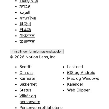
Tiếng Việt
עברית
العربية
ภาษาไทย
한국어
日本語
简体中文
繁體中文
Innstillinger for informasjonskapsler
© 2026 Notion Labs, Inc.
Bedrift
Last ned
Om oss
iOS og Android
Karrierer
Mac og Windows
Sikkerhet
Kalender
Status
Web Clipper
Vilkår og
personvern
Personvernrettighetene