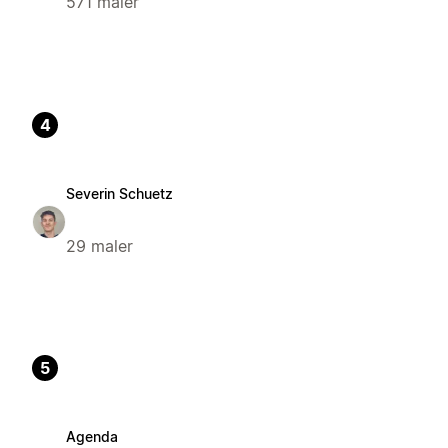
571 maler
4
Severin Schuetz
29 maler
5
Agenda