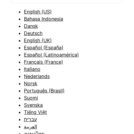
English (US)
Bahasa Indonesia
Dansk
Deutsch
English (UK)
Español (España)
Español (Latinoamérica)
Français (France)
Italiano
Nederlands
Norsk
Português (Brasil)
Suomi
Svenska
Tiếng Việt
עברית
العربية
ภาษาไทย