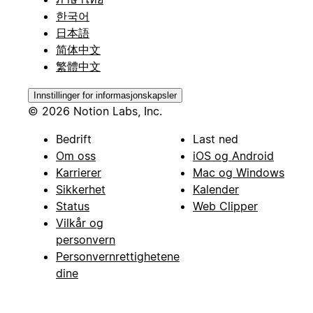
한국어
日本語
简体中文
繁體中文
Innstillinger for informasjonskapsler
© 2026 Notion Labs, Inc.
Bedrift
Last ned
Om oss
iOS og Android
Karrierer
Mac og Windows
Sikkerhet
Kalender
Status
Web Clipper
Vilkår og
personvern
Personvernrettighetene
dine