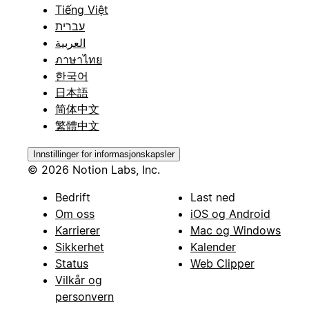
Tiếng Việt
עברית
العربية
ภาษาไทย
한국어
日本語
简体中文
繁體中文
Innstillinger for informasjonskapsler
© 2026 Notion Labs, Inc.
Bedrift
Last ned
Om oss
iOS og Android
Karrierer
Mac og Windows
Sikkerhet
Kalender
Status
Web Clipper
Vilkår og
personvern