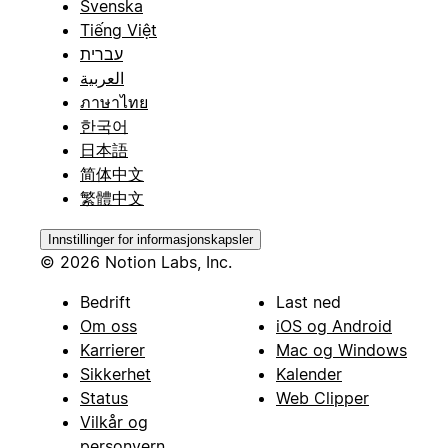
Svenska
Tiếng Việt
עברית
العربية
ภาษาไทย
한국어
日本語
简体中文
繁體中文
Innstillinger for informasjonskapsler
© 2026 Notion Labs, Inc.
Bedrift
Last ned
Om oss
iOS og Android
Karrierer
Mac og Windows
Sikkerhet
Kalender
Status
Web Clipper
Vilkår og
personvern