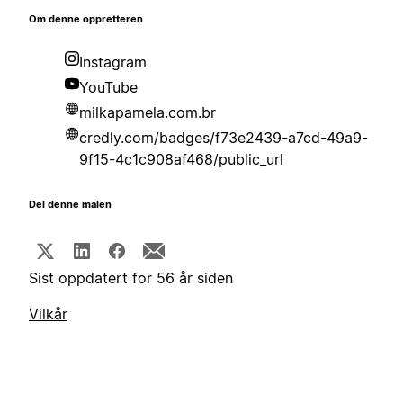
Om denne oppretteren
Instagram
YouTube
milkapamela.com.br
credly.com/badges/f73e2439-a7cd-49a9-
9f15-4c1c908af468/public_url
Del denne malen
Sist oppdatert for 56 år siden
Vilkår