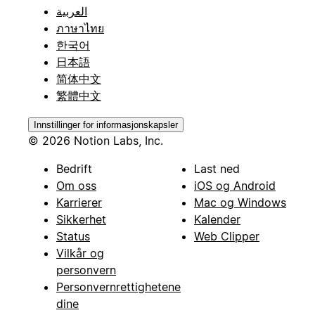
العربية
ภาษาไทย
한국어
日本語
简体中文
繁體中文
Innstillinger for informasjonskapsler
© 2026 Notion Labs, Inc.
Bedrift
Last ned
Om oss
iOS og Android
Karrierer
Mac og Windows
Sikkerhet
Kalender
Status
Web Clipper
Vilkår og
personvern
Personvernrettighetene
dine