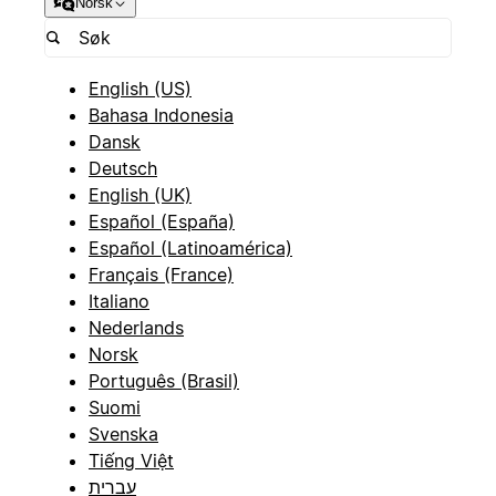
Norsk
English (US)
Bahasa Indonesia
Dansk
Deutsch
English (UK)
Español (España)
Español (Latinoamérica)
Français (France)
Italiano
Nederlands
Norsk
Português (Brasil)
Suomi
Svenska
Tiếng Việt
עברית