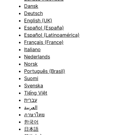
Dansk
Deutsch
English (UK)
Español (España)
Español (Latinoamérica)
Français (France)
Italiano
Nederlands
Norsk
Português (Brasil)
Suomi
Svenska
Tiếng Việt
עברית
العربية
ภาษาไทย
한국어
日本語