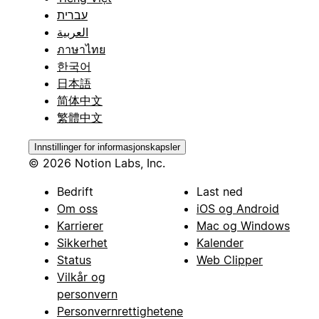
עברית
العربية
ภาษาไทย
한국어
日本語
简体中文
繁體中文
Innstillinger for informasjonskapsler
© 2026 Notion Labs, Inc.
Bedrift
Last ned
Om oss
iOS og Android
Karrierer
Mac og Windows
Sikkerhet
Kalender
Status
Web Clipper
Vilkår og
personvern
Personvernrettighetene