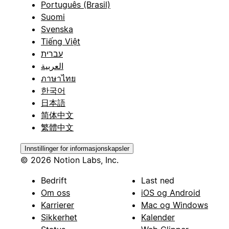
Português (Brasil)
Suomi
Svenska
Tiếng Việt
עברית
العربية
ภาษาไทย
한국어
日本語
简体中文
繁體中文
Innstillinger for informasjonskapsler
© 2026 Notion Labs, Inc.
Bedrift
Last ned
Om oss
iOS og Android
Karrierer
Mac og Windows
Sikkerhet
Kalender