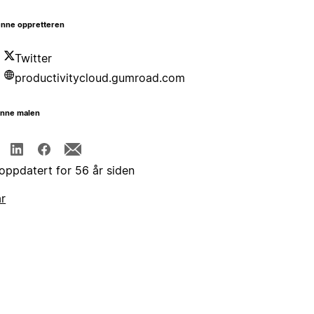
nne oppretteren
Twitter
productivitycloud.gumroad.com
enne malen
 oppdatert for 56 år siden
år