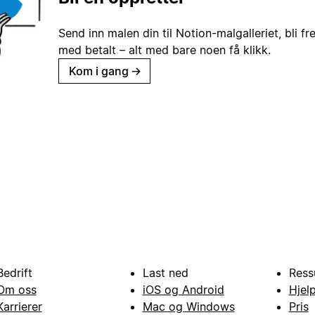
Send inn malen din til Notion-malgalleriet, bli fr
med betalt – alt med bare noen få klikk.
Kom i gang
→
Bedrift
Last ned
Ress
Om oss
iOS og Android
Hjel
Karrierer
Mac og Windows
Pris