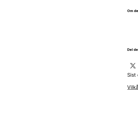
Om de
Del d
Sist
Vilk