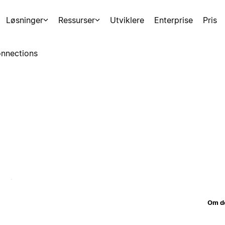
Løsninger
Ressurser
Utviklere
Enterprise
Pris
nnections
Om d