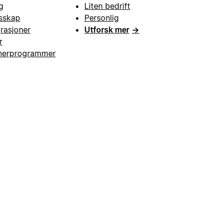
g
Liten bedrift
esskap
Personlig
grasjoner
Utforsk mer
→
r
nerprogrammer