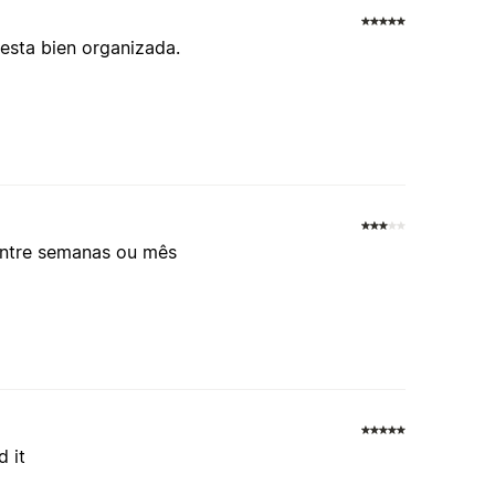
y esta bien organizada.
entre semanas ou mês
d it