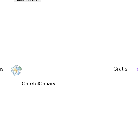
is
Gratis
CarefulCanary