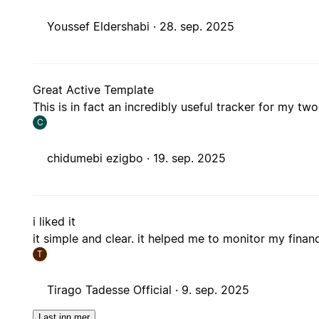
Youssef Eldershabi ·
28. sep. 2025
Great Active Template
This is in fact an incredibly useful tracker for my two
C
chidumebi ezigbo ·
19. sep. 2025
i liked it
it simple and clear. it helped me to monitor my finan
T
Tirago Tadesse Official ·
9. sep. 2025
Last inn mer