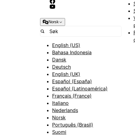
Norsk
English (US)
Bahasa Indonesia
Dansk
Deutsch
English (UK)
Español (España)
Español (Latinoamérica)
Français (France)
Italiano
Nederlands
Norsk
Português (Brasil)
Suomi