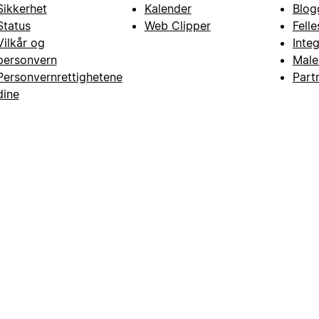
Sikkerhet
Kalender
Blog
Status
Web Clipper
Fell
Vilkår og
Inte
personvern
Male
Personvernrettighetene
Part
dine