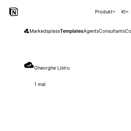
Produkt
KI
Markedsplass
Templates
Agents
Consultants
Co
Gheorghe Listru
1 mal