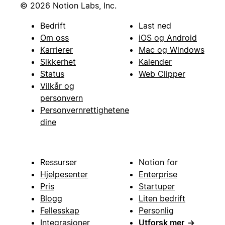
© 2026 Notion Labs, Inc.
Bedrift
Last ned
Om oss
iOS og Android
Karrierer
Mac og Windows
Sikkerhet
Kalender
Status
Web Clipper
Vilkår og
personvern
Personvernrettighetene
dine
Ressurser
Notion for
Hjelpesenter
Enterprise
Pris
Startuper
Blogg
Liten bedrift
Fellesskap
Personlig
Integrasjoner
Utforsk mer
→