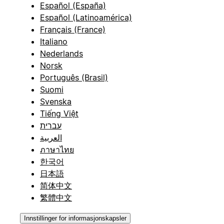
Español (España)
Español (Latinoamérica)
Français (France)
Italiano
Nederlands
Norsk
Português (Brasil)
Suomi
Svenska
Tiếng Việt
עברית
العربية
ภาษาไทย
한국어
日本語
简体中文
繁體中文
Innstillinger for informasjonskapsler