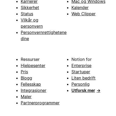
Karrierer
Mac og Windows
Sikkerhet
Kalender
Status
Web Clipper
Vilkår og
personvern
Personvernrettighetene
dine
Ressurser
Notion for
Hjelpesenter
Enterprise
Pris
Startuper
Blogg
Liten bedrift
Fellesskap
Personlig
Integrasjoner
Utforsk mer
→
Maler
Partnerprogrammer