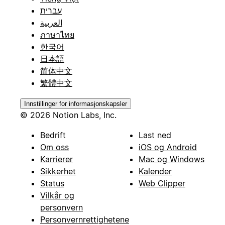
עברית
العربية
ภาษาไทย
한국어
日本語
简体中文
繁體中文
Innstillinger for informasjonskapsler
© 2026 Notion Labs, Inc.
Bedrift
Last ned
Om oss
iOS og Android
Karrierer
Mac og Windows
Sikkerhet
Kalender
Status
Web Clipper
Vilkår og
personvern
Personvernrettighetene