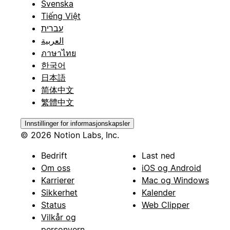
Svenska
Tiếng Việt
עברית
العربية
ภาษาไทย
한국어
日本語
简体中文
繁體中文
Innstillinger for informasjonskapsler
© 2026 Notion Labs, Inc.
Bedrift
Last ned
Om oss
iOS og Android
Karrierer
Mac og Windows
Sikkerhet
Kalender
Status
Web Clipper
Vilkår og
personvern